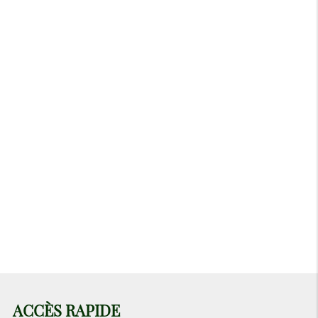
Fermé actuellement
Lundi
Fermé
Mardi
12h-18h
Mercredi
09h-18h
Jeudi
09h-18h
Vendredi
09h-18h
Samedi
09h-18h
Dimanche
Fermé
ACCÈS RAPIDE