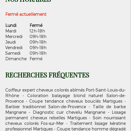
Fermé actuellement
Lundi
Fermé
Mardi
12h-18h
Mercredi
09h-18h
Jeudi
09h-18h
Vendredi
09h-18h
Samedi
09h-18h
Dimanche
Fermé
RECHERCHES FRÉQUENTES
Coiffeur expert cheveux colorés abîmés Port-Saint-Louis-du-
Rhône
Coloration balayage blond naturel Salon-de-
Provence
Coupe tendance cheveux bouclés Martigues
Barbier traditionnel Salon-de-Provence
Taille de barbe
Marignane
Diagnostic cuir chevelu Marignane
Lissage
permanent cheveux rebelles Martigues
Soin nourrissant
cheveux colorés Fos-sur-Mer
Traitement lissage kératine
professionnel Martigues
Coupe tendance homme dégradé