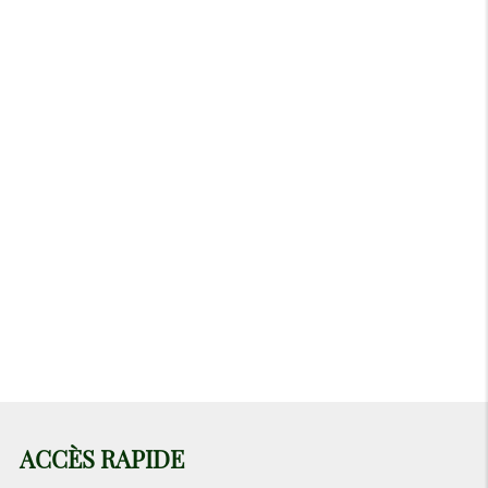
Fermé actuellement
Lundi
Fermé
Mardi
12h-18h
Mercredi
09h-18h
Jeudi
09h-18h
Vendredi
09h-18h
Samedi
09h-18h
Dimanche
Fermé
ACCÈS RAPIDE