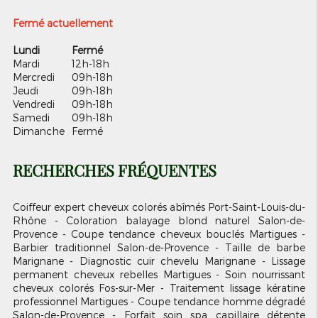
Fermé actuellement
Lundi
Fermé
Mardi
12h-18h
Mercredi
09h-18h
Jeudi
09h-18h
Vendredi
09h-18h
Samedi
09h-18h
Dimanche
Fermé
RECHERCHES FRÉQUENTES
Coiffeur expert cheveux colorés abîmés Port-Saint-Louis-du-
Rhône
Coloration balayage blond naturel Salon-de-
Provence
Coupe tendance cheveux bouclés Martigues
Barbier traditionnel Salon-de-Provence
Taille de barbe
Marignane
Diagnostic cuir chevelu Marignane
Lissage
permanent cheveux rebelles Martigues
Soin nourrissant
cheveux colorés Fos-sur-Mer
Traitement lissage kératine
professionnel Martigues
Coupe tendance homme dégradé
Salon-de-Provence
Forfait soin spa capillaire détente