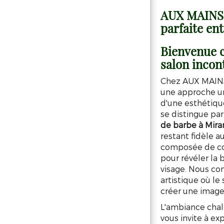
AUX MAINS D
parfaite ent
Bienvenue 
salon incon
Chez AUX MAINS
une approche uni
d'une esthétique
se distingue par
de barbe à Mir
restant fidèle a
composée de coif
pour révéler la 
visage. Nous c
artistique où le
créer une image
L'ambiance cha
vous invite à ex