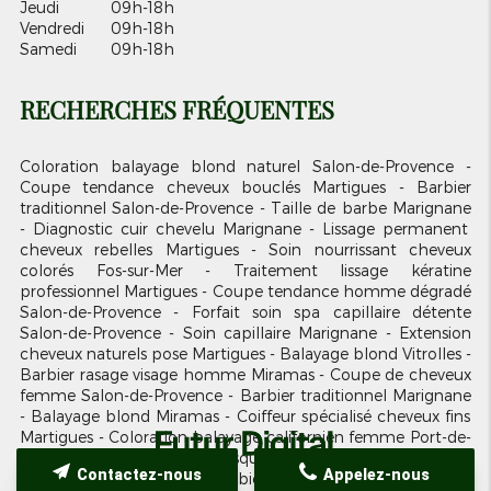
Jeudi
09h-18h
Vendredi
09h-18h
Samedi
09h-18h
RECHERCHES FRÉQUENTES
Coloration balayage blond naturel Salon-de-Provence
Coupe tendance cheveux bouclés Martigues
Barbier
traditionnel Salon-de-Provence
Taille de barbe Marignane
Diagnostic cuir chevelu Marignane
Lissage permanent
cheveux rebelles Martigues
Soin nourrissant cheveux
colorés Fos-sur-Mer
Traitement lissage kératine
professionnel Martigues
Coupe tendance homme dégradé
Salon-de-Provence
Forfait soin spa capillaire détente
Salon-de-Provence
Soin capillaire Marignane
Extension
cheveux naturels pose Martigues
Balayage blond Vitrolles
Barbier rasage visage homme Miramas
Coupe de cheveux
femme Salon-de-Provence
Barbier traditionnel Marignane
Balayage blond Miramas
Coiffeur spécialisé cheveux fins
Martigues
Coloration balayage californien femme Port-de-
Bouc
Soin hydratant masque cheveux Port-Saint-Louis-
Contactez-nous
Appelez-nous
du-Rhône
Produits coiffure bio naturels Miramas
Teinture