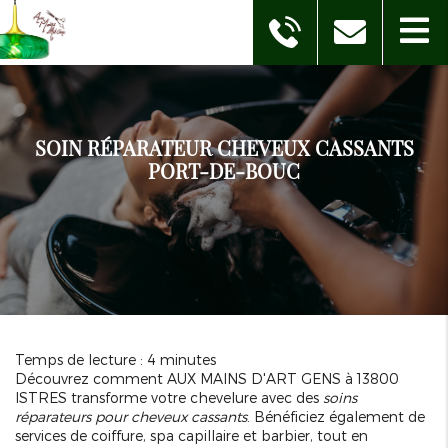
SOIN RÉPARATEUR CHEVEUX CASSANTS
PORT-DE-BOUC
Temps de lecture : 4 minutes
Découvrez comment AUX MAINS D'ART GENS à 13800
ISTRES transforme votre chevelure avec des
soins
réparateurs pour cheveux cassants
. Bénéficiez également de
services de coiffure, spa capillaire et barbier, tout en