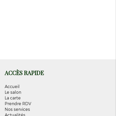
Dimanche
Fermé
Lundi
Fermé
Mardi
12h-18h
Mercredi
09h-18h
Jeudi
09h-18h
Vendredi
09h-18h
Samedi
09h-18h
ACCÈS RAPIDE
Accueil
Le salon
La carte
Prendre RDV
Nos services
Actualités