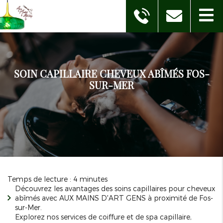
SOIN CAPILLAIRE CHEVEUX ABÎMÉS FOS-
SUR-MER
Temps de lecture : 4 minutes
Découvrez les avantages des soins capillaires pour cheveux
abîmés avec AUX MAINS D'ART GENS à proximité de Fos-
sur-Mer.
Explorez nos services de coiffure et de spa capillaire,