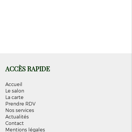
Mardi
12h-18h
Mercredi
09h-18h
Jeudi
09h-18h
Vendredi
09h-18h
Samedi
09h-18h
Dimanche
Fermé
ACCÈS RAPIDE
Accueil
Le salon
La carte
Prendre RDV
Nos services
Actualités
Contact
Mentions légales