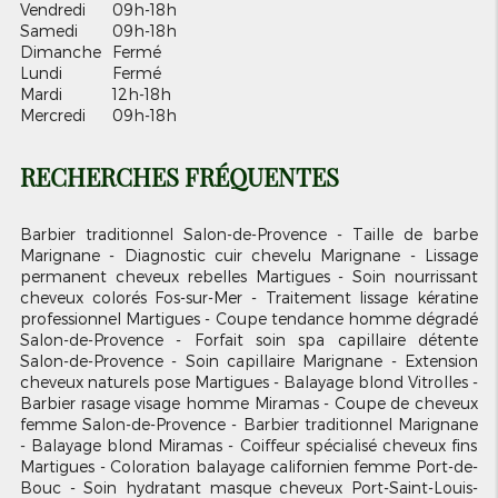
Vendredi
09h-18h
Samedi
09h-18h
Dimanche
Fermé
Lundi
Fermé
Mardi
12h-18h
Mercredi
09h-18h
RECHERCHES FRÉQUENTES
Barbier traditionnel Salon-de-Provence
Taille de barbe
Marignane
Diagnostic cuir chevelu Marignane
Lissage
permanent cheveux rebelles Martigues
Soin nourrissant
cheveux colorés Fos-sur-Mer
Traitement lissage kératine
professionnel Martigues
Coupe tendance homme dégradé
Salon-de-Provence
Forfait soin spa capillaire détente
Salon-de-Provence
Soin capillaire Marignane
Extension
cheveux naturels pose Martigues
Balayage blond Vitrolles
Barbier rasage visage homme Miramas
Coupe de cheveux
femme Salon-de-Provence
Barbier traditionnel Marignane
Balayage blond Miramas
Coiffeur spécialisé cheveux fins
Martigues
Coloration balayage californien femme Port-de-
Bouc
Soin hydratant masque cheveux Port-Saint-Louis-