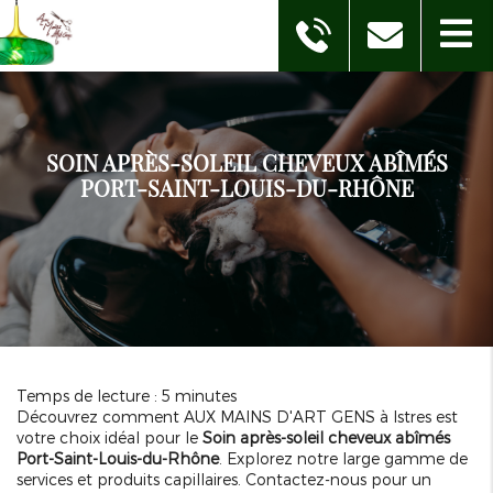
SOIN APRÈS-SOLEIL CHEVEUX ABÎMÉS
PORT-SAINT-LOUIS-DU-RHÔNE
Temps de lecture : 5 minutes
Découvrez comment AUX MAINS D'ART GENS à Istres est
votre choix idéal pour le
Soin après-soleil cheveux abîmés
Port-Saint-Louis-du-Rhône
. Explorez notre large gamme de
services et produits capillaires. Contactez-nous pour un