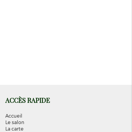
Fermé actuellement
Jeudi
09h-18h
Vendredi
09h-18h
Samedi
09h-18h
Dimanche
Fermé
Lundi
Fermé
Mardi
12h-18h
Mercredi
09h-18h
ACCÈS RAPIDE
Accueil
Le salon
La carte