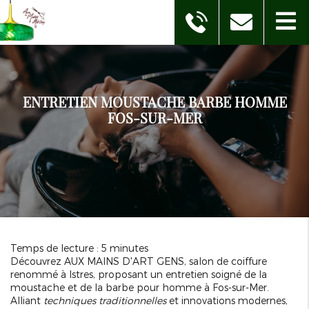
ENTRETIEN MOUSTACHE BARBE HOMME
FOS-SUR-MER
Temps de lecture : 5 minutes
Découvrez AUX MAINS D'ART GENS, salon de coiffure
renommé à Istres, proposant un entretien soigné de la
moustache et de la barbe pour homme à Fos-sur-Mer.
Alliant
techniques traditionnelles
et innovations modernes,