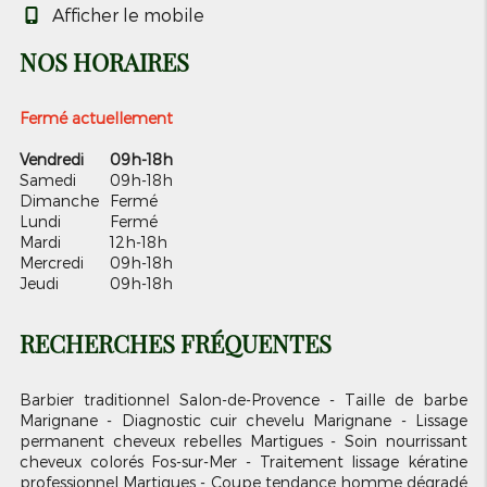
Afficher le mobile
NOS HORAIRES
Fermé actuellement
Vendredi
09h-18h
Samedi
09h-18h
Dimanche
Fermé
Lundi
Fermé
Mardi
12h-18h
Mercredi
09h-18h
Jeudi
09h-18h
RECHERCHES FRÉQUENTES
Barbier traditionnel Salon-de-Provence
Taille de barbe
Marignane
Diagnostic cuir chevelu Marignane
Lissage
permanent cheveux rebelles Martigues
Soin nourrissant
cheveux colorés Fos-sur-Mer
Traitement lissage kératine
professionnel Martigues
Coupe tendance homme dégradé