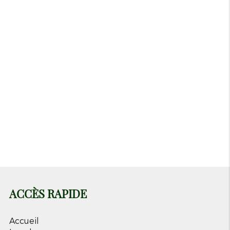
Fermé actuellement
Vendredi
09h-18h
Samedi
09h-18h
Dimanche
Fermé
Lundi
Fermé
Mardi
12h-18h
Mercredi
09h-18h
Jeudi
09h-18h
ACCÈS RAPIDE
Accueil