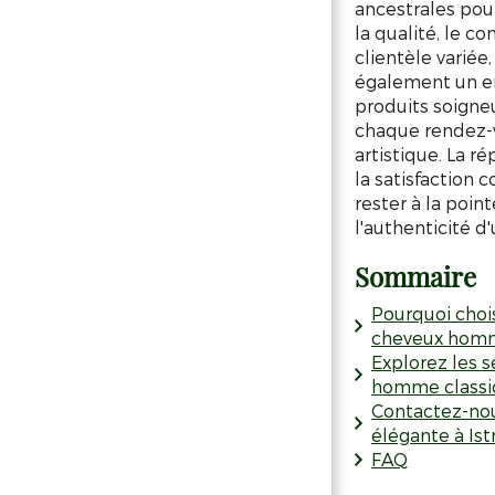
ancestrales pour
la qualité, le co
clientèle variée
également un en
produits soigne
chaque rendez-v
artistique. La 
la satisfaction 
rester à la poin
l'authenticité d'
Sommaire
Pourquoi cho
cheveux homm
Explorez les 
homme classiq
Contactez-no
élégante à Ist
FAQ