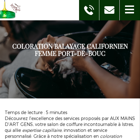
COLORATION BALAYAGE CALIFORNIEN
FEMME PORT-DE-BOUC
Temps de lecture : 5 minutes
Découvrez l'excellence des services proposés par AUX MAINS
D'ART GENS, votre salon de coiffure incontournable à Istres,
qui allie
expertise capillaire
, innovation et service
personnalisé. Grâce à notre spécialisation en
coloration